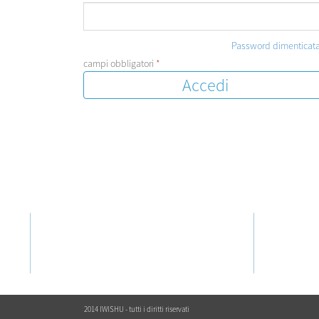
Password dimenticata
campi obbligatori
*
AZIENDA
UTEN
IWISHU
IWISHU
Aziend
Negozi
2014 IWISHU - tutti i diritti riservati