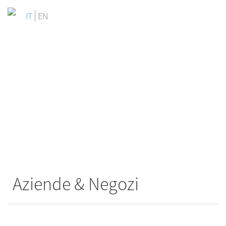
IT
EN
"Valorizza il tuo e-commerce o il tuo
negozio offrendo un'esperienza di
shopping esclusiva.
I tuoi clienti si ricorderanno di te."
Aziende & Negozi