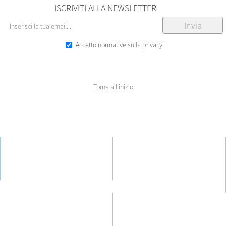
ISCRIVITI ALLA NEWSLETTER
Accetto
normative sulla privacy
Torna all'inizio
AZIENDA
UTENTI
IWISHU
IWISHUER
Aziende
Negozi
AREA LEGALE
SUPPORTO
Normative sulla privacy
Contattaci
Condizioni d'uso
FAQ